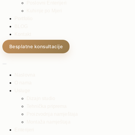
Poslovni Enterijeri
Kuhinje po Mjeri
Portfolio
BLOG
Kontakt
Besplatne konsultacije
Naslovna
O nama
Usluge
Dizajn studio
Tehnička priprema
Proizvodnja namještaja
Montaža namještaja
Enterijeri