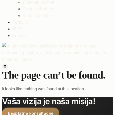
Enterijeri po mjeri
Poslovni Enterijeri
Kuhinje po Mjeri
Portfolio
BLOG
Kontakt
X
The page can’t be found.
It looks like nothing was found at this location.
Vaša vizija je naša misija!
Besplatne konsultacije