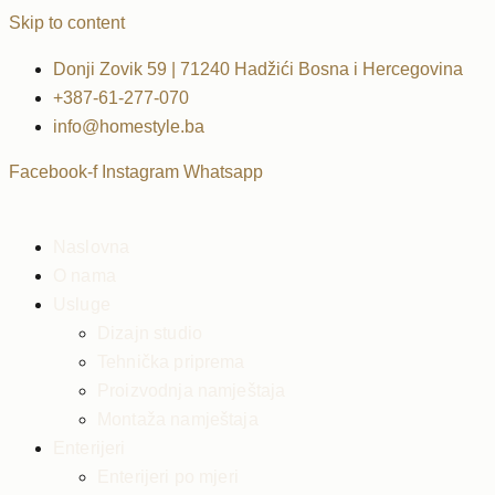
Skip to content
Donji Zovik 59 | 71240 Hadžići Bosna i Hercegovina
+387-61-277-070
info@homestyle.ba
Facebook-f
Instagram
Whatsapp
Naslovna
O nama
Usluge
Dizajn studio
Tehnička priprema
Proizvodnja namještaja
Montaža namještaja
Enterijeri
Enterijeri po mjeri