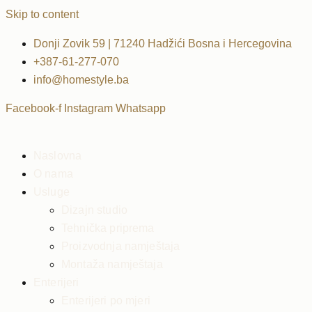
Skip to content
Donji Zovik 59 | 71240 Hadžići Bosna i Hercegovina
+387-61-277-070
info@homestyle.ba
Facebook-f
Instagram
Whatsapp
Naslovna
O nama
Usluge
Dizajn studio
Tehnička priprema
Proizvodnja namještaja
Montaža namještaja
Enterijeri
Enterijeri po mjeri