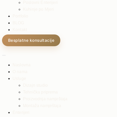
Poslovni Enterijeri
Kuhinje po Mjeri
Portfolio
BLOG
Kontakt
Besplatne konsultacije
Naslovna
O nama
Usluge
Dizajn studio
Tehnička priprema
Proizvodnja namještaja
Montaža namještaja
Enterijeri