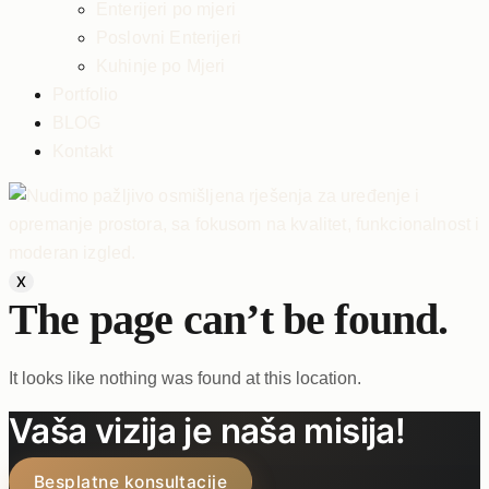
Enterijeri po mjeri
Poslovni Enterijeri
Kuhinje po Mjeri
Portfolio
BLOG
Kontakt
X
The page can’t be found.
It looks like nothing was found at this location.
Vaša vizija je naša misija!
Besplatne konsultacije