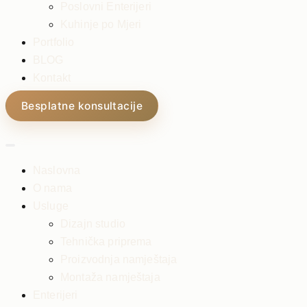
Poslovni Enterijeri
Kuhinje po Mjeri
Portfolio
BLOG
Kontakt
Besplatne konsultacije
Naslovna
O nama
Usluge
Dizajn studio
Tehnička priprema
Proizvodnja namještaja
Montaža namještaja
Enterijeri