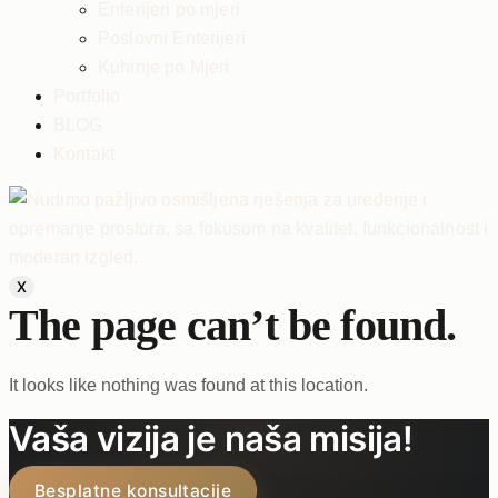
Enterijeri po mjeri
Poslovni Enterijeri
Kuhinje po Mjeri
Portfolio
BLOG
Kontakt
X
The page can’t be found.
It looks like nothing was found at this location.
Vaša vizija je naša misija!
Besplatne konsultacije