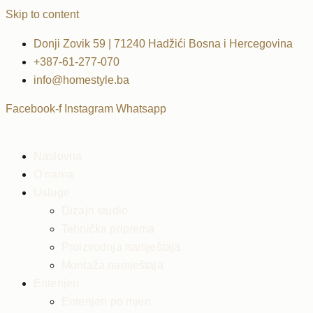
Skip to content
Donji Zovik 59 | 71240 Hadžići Bosna i Hercegovina
+387-61-277-070
info@homestyle.ba
Facebook-f
Instagram
Whatsapp
Naslovna
O nama
Usluge
Dizajn studio
Tehnička priprema
Proizvodnja namještaja
Montaža namještaja
Enterijeri
Enterijeri po mjeri