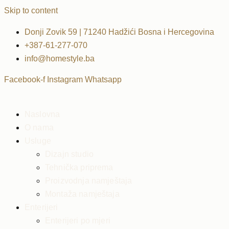
Skip to content
Donji Zovik 59 | 71240 Hadžići Bosna i Hercegovina
+387-61-277-070
info@homestyle.ba
Facebook-f
Instagram
Whatsapp
Naslovna
O nama
Usluge
Dizajn studio
Tehnička priprema
Proizvodnja namještaja
Montaža namještaja
Enterijeri
Enterijeri po mjeri