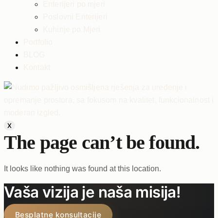
Enterijeri po mjeri
Poslovni Enterijeri
Kuhinje po Mjeri
Portfolio
BLOG
Kontakt
X
The page can’t be found.
It looks like nothing was found at this location.
Vaša vizija je naša misija!
Besplatne konsultacije