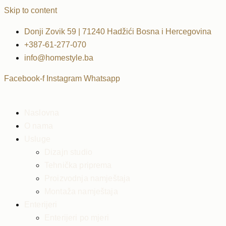
Skip to content
Donji Zovik 59 | 71240 Hadžići Bosna i Hercegovina
+387-61-277-070
info@homestyle.ba
Facebook-f
Instagram
Whatsapp
Naslovna
O nama
Usluge
Dizajn studio
Tehnička priprema
Proizvodnja namještaja
Montaža namještaja
Enterijeri
Enterijeri po mjeri