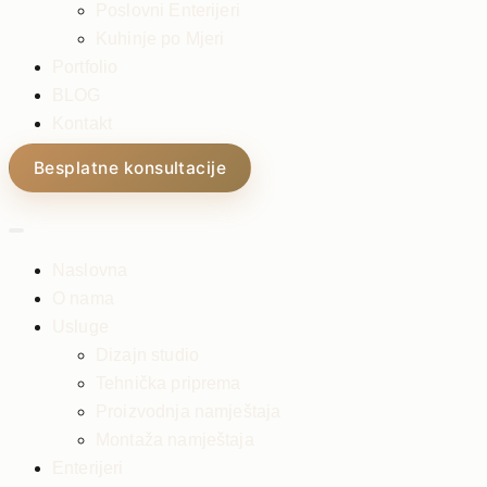
Poslovni Enterijeri
Kuhinje po Mjeri
Portfolio
BLOG
Kontakt
Besplatne konsultacije
Naslovna
O nama
Usluge
Dizajn studio
Tehnička priprema
Proizvodnja namještaja
Montaža namještaja
Enterijeri