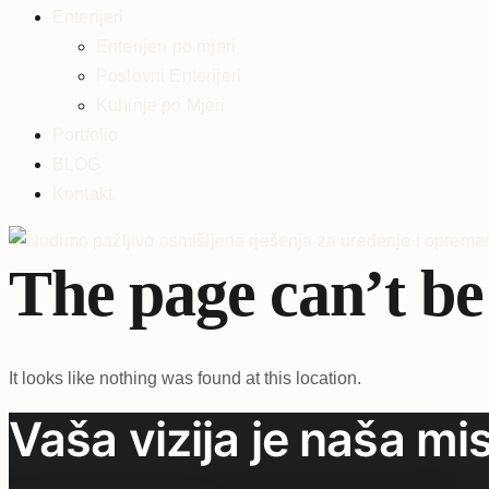
Enterijeri
Enterijeri po mjeri
Poslovni Enterijeri
Kuhinje po Mjeri
Portfolio
BLOG
Kontakt
The page can’t be
It looks like nothing was found at this location.
Vaša vizija je naša mis