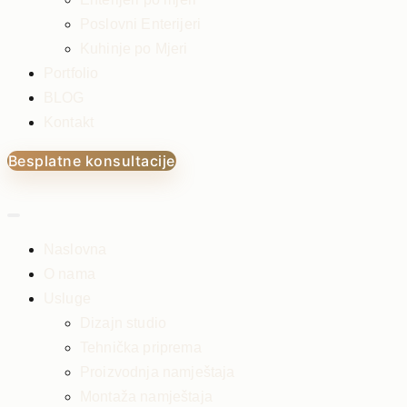
Poslovni Enterijeri
Kuhinje po Mjeri
Portfolio
BLOG
Kontakt
Besplatne konsultacije
Naslovna
O nama
Usluge
Dizajn studio
Tehnička priprema
Proizvodnja namještaja
Montaža namještaja