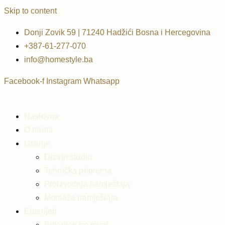
Skip to content
Donji Zovik 59 | 71240 Hadžići Bosna i Hercegovina
+387-61-277-070
info@homestyle.ba
Facebook-f
Instagram
Whatsapp
Naslovna
O nama
Usluge
Dizajn studio
Tehnička priprema
Proizvodnja namještaja
Montaža namještaja
Enterijeri
Enterijeri po mjeri