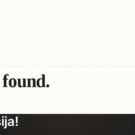
 found.
ija!