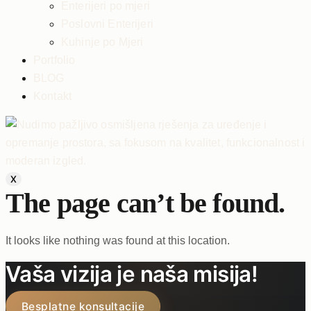
Enterijeri po mjeri
Poslovni Enterijeri
Kuhinje po Mjeri
Portfolio
BLOG
Kontakt
X
The page can’t be found.
It looks like nothing was found at this location.
Vaša vizija je naša misija!
Besplatne konsultacije