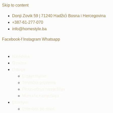
Skip to content
Donji Zovik 59 | 71240 Hadžići Bosna i Hercegovina
+387-61-277-070
info@homestyle.ba
Facebook-f
Instagram
Whatsapp
Naslovna
O nama
Usluge
Dizajn studio
Tehnička priprema
Proizvodnja namještaja
Montaža namještaja
Enterijeri
Enterijeri po mjeri