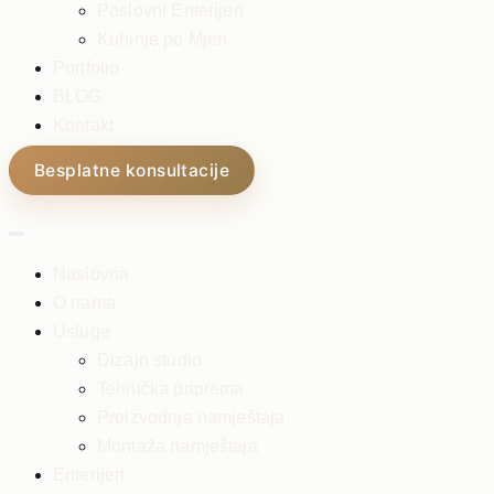
Poslovni Enterijeri
Kuhinje po Mjeri
Portfolio
BLOG
Kontakt
Besplatne konsultacije
Naslovna
O nama
Usluge
Dizajn studio
Tehnička priprema
Proizvodnja namještaja
Montaža namještaja
Enterijeri