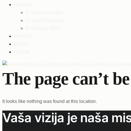
Enterijeri
Enterijeri po mjeri
Poslovni Enterijeri
Kuhinje po Mjeri
Portfolio
BLOG
Kontakt
The page can’t be
It looks like nothing was found at this location.
Vaša vizija je naša mis