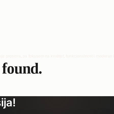
 found.
ija!