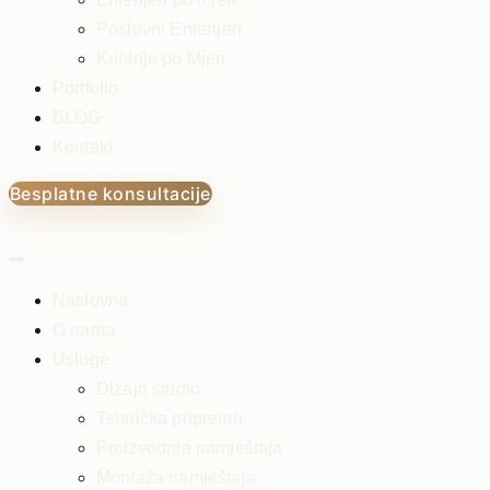
Poslovni Enterijeri
Kuhinje po Mjeri
Portfolio
BLOG
Kontakt
Besplatne konsultacije
Naslovna
O nama
Usluge
Dizajn studio
Tehnička priprema
Proizvodnja namještaja
Montaža namještaja