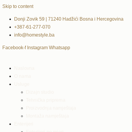
Skip to content
Donji Zovik 59 | 71240 Hadžići Bosna i Hercegovina
+387-61-277-070
info@homestyle.ba
Facebook-f
Instagram
Whatsapp
Naslovna
O nama
Usluge
Dizajn studio
Tehnička priprema
Proizvodnja namještaja
Montaža namještaja
Enterijeri
Enterijeri po mjeri