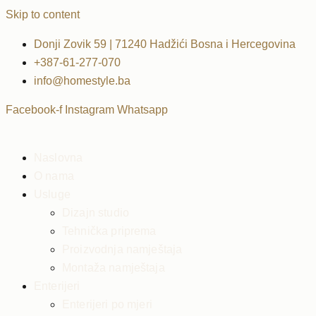
Skip to content
Donji Zovik 59 | 71240 Hadžići Bosna i Hercegovina
+387-61-277-070
info@homestyle.ba
Facebook-f
Instagram
Whatsapp
Naslovna
O nama
Usluge
Dizajn studio
Tehnička priprema
Proizvodnja namještaja
Montaža namještaja
Enterijeri
Enterijeri po mjeri