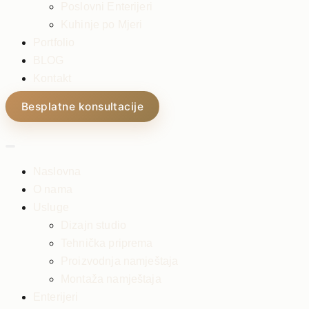
Poslovni Enterijeri
Kuhinje po Mjeri
Portfolio
BLOG
Kontakt
Besplatne konsultacije
Naslovna
O nama
Usluge
Dizajn studio
Tehnička priprema
Proizvodnja namještaja
Montaža namještaja
Enterijeri