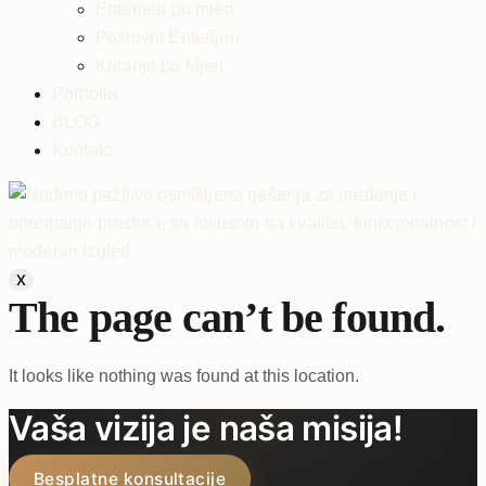
Enterijeri po mjeri
Poslovni Enterijeri
Kuhinje po Mjeri
Portfolio
BLOG
Kontakt
X
The page can’t be found.
It looks like nothing was found at this location.
Vaša vizija je naša misija!
Besplatne konsultacije