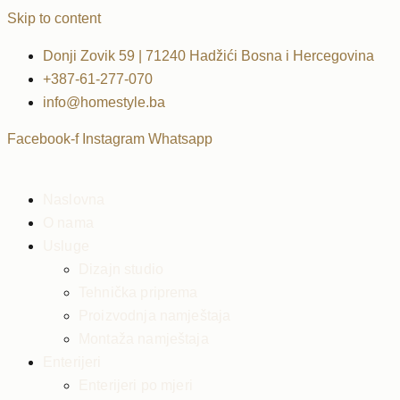
Skip to content
Donji Zovik 59 | 71240 Hadžići Bosna i Hercegovina
+387-61-277-070
info@homestyle.ba
Facebook-f
Instagram
Whatsapp
Naslovna
O nama
Usluge
Dizajn studio
Tehnička priprema
Proizvodnja namještaja
Montaža namještaja
Enterijeri
Enterijeri po mjeri