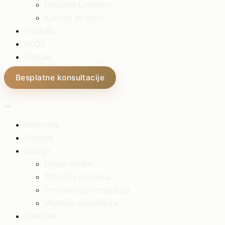
Poslovni Enterijeri
Kuhinje po Mjeri
Portfolio
BLOG
Kontakt
Besplatne konsultacije
Naslovna
O nama
Usluge
Dizajn studio
Tehnička priprema
Proizvodnja namještaja
Montaža namještaja
Enterijeri