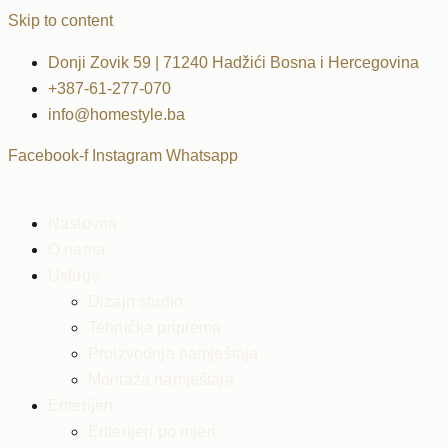
Skip to content
Donji Zovik 59 | 71240 Hadžići Bosna i Hercegovina
+387-61-277-070
info@homestyle.ba
Facebook-f
Instagram
Whatsapp
Naslovna
O nama
Usluge
Dizajn studio
Tehnička priprema
Proizvodnja namještaja
Montaža namještaja
Enterijeri
Enterijeri po mjeri