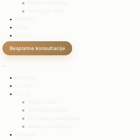
Poslovni Enterijeri
Kuhinje po Mjeri
Portfolio
BLOG
Kontakt
Besplatne konsultacije
Naslovna
O nama
Usluge
Dizajn studio
Tehnička priprema
Proizvodnja namještaja
Montaža namještaja
Enterijeri