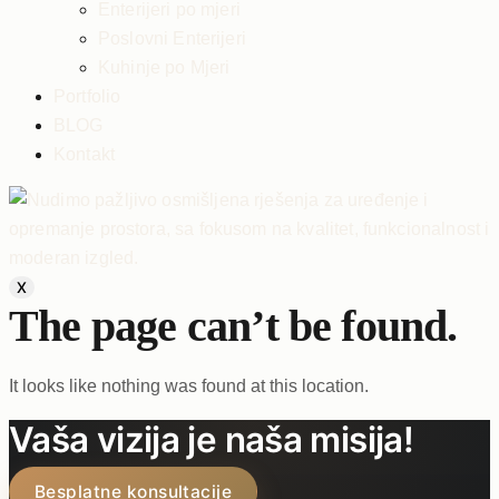
Enterijeri po mjeri
Poslovni Enterijeri
Kuhinje po Mjeri
Portfolio
BLOG
Kontakt
X
The page can’t be found.
It looks like nothing was found at this location.
Vaša vizija je naša misija!
Besplatne konsultacije