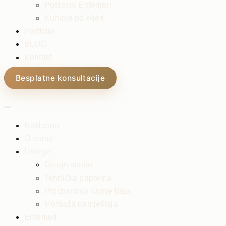
Poslovni Enterijeri
Kuhinje po Mjeri
Portfolio
BLOG
Kontakt
Besplatne konsultacije
Naslovna
O nama
Usluge
Dizajn studio
Tehnička priprema
Proizvodnja namještaja
Montaža namještaja
Enterijeri