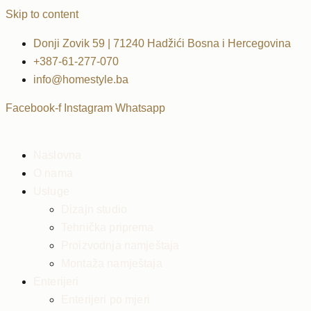
Skip to content
Donji Zovik 59 | 71240 Hadžići Bosna i Hercegovina
+387-61-277-070
info@homestyle.ba
Facebook-f
Instagram
Whatsapp
Naslovna
O nama
Usluge
Dizajn studio
Tehnička priprema
Proizvodnja namještaja
Montaža namještaja
Enterijeri
Enterijeri po mjeri