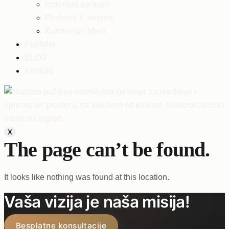
Enterijeri po mjeri
Poslovni Enterijeri
Kuhinje po Mjeri
Portfolio
BLOG
Kontakt
X
The page can’t be found.
It looks like nothing was found at this location.
Vaša vizija je naša misija!
Besplatne konsultacije