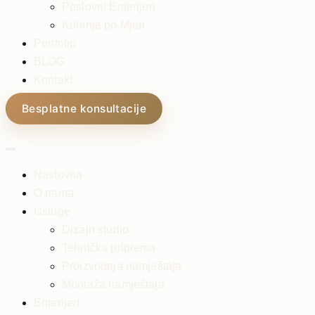
Poslovni Enterijeri
Kuhinje po Mjeri
Portfolio
BLOG
Kontakt
Besplatne konsultacije
Naslovna
O nama
Usluge
Dizajn studio
Tehnička priprema
Proizvodnja namještaja
Montaža namještaja
Enterijeri