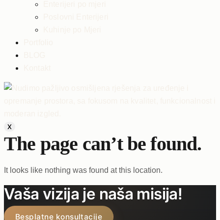
Enterijeri po mjeri
Poslovni Enterijeri
Kuhinje po Mjeri
Portfolio
BLOG
Kontakt
X
The page can’t be found.
It looks like nothing was found at this location.
Vaša vizija je naša misija!
Besplatne konsultacije