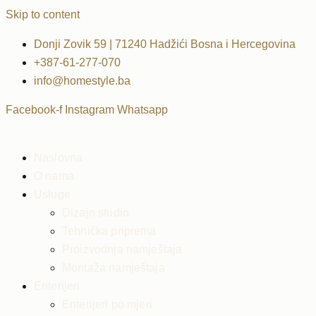
Skip to content
Donji Zovik 59 | 71240 Hadžići Bosna i Hercegovina
+387-61-277-070
info@homestyle.ba
Facebook-f
Instagram
Whatsapp
Naslovna
O nama
Usluge
Dizajn studio
Tehnička priprema
Proizvodnja namještaja
Montaža namještaja
Enterijeri
Enterijeri po mjeri