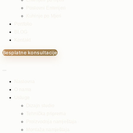
Poslovni Enterijeri
Kuhinje po Mjeri
Portfolio
BLOG
Kontakt
Besplatne konsultacije
Naslovna
O nama
Usluge
Dizajn studio
Tehnička priprema
Proizvodnja namještaja
Montaža namještaja