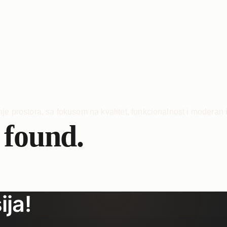
 found.
ija!