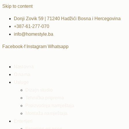
Skip to content
Donji Zovik 59 | 71240 Hadžići Bosna i Hercegovina
+387-61-277-070
info@homestyle.ba
Facebook-f
Instagram
Whatsapp
Naslovna
O nama
Usluge
Dizajn studio
Tehnička priprema
Proizvodnja namještaja
Montaža namještaja
Enterijeri
Enterijeri po mjeri