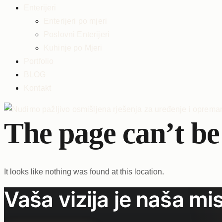
Enterijeri
Enterijeri po mjeri
Poslovni Enterijeri
Kuhinje po Mjeri
Portfolio
BLOG
Kontakt
The page can’t be
It looks like nothing was found at this location.
Vaša vizija je naša mis