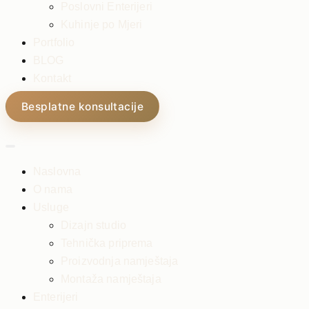
Poslovni Enterijeri
Kuhinje po Mjeri
Portfolio
BLOG
Kontakt
Besplatne konsultacije
Naslovna
O nama
Usluge
Dizajn studio
Tehnička priprema
Proizvodnja namještaja
Montaža namještaja
Enterijeri