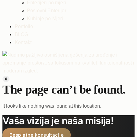
Enterijeri po mjeri
Poslovni Enterijeri
Kuhinje po Mjeri
Portfolio
BLOG
Kontakt
X
The page can’t be found.
It looks like nothing was found at this location.
Vaša vizija je naša misija!
Besplatne konsultacije