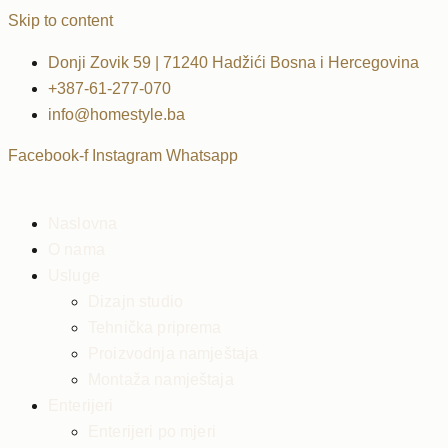
Skip to content
Donji Zovik 59 | 71240 Hadžići Bosna i Hercegovina
+387-61-277-070
info@homestyle.ba
Facebook-f
Instagram
Whatsapp
Naslovna
O nama
Usluge
Dizajn studio
Tehnička priprema
Proizvodnja namještaja
Montaža namještaja
Enterijeri
Enterijeri po mjeri