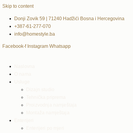
Skip to content
Donji Zovik 59 | 71240 Hadžići Bosna i Hercegovina
+387-61-277-070
info@homestyle.ba
Facebook-f
Instagram
Whatsapp
Naslovna
O nama
Usluge
Dizajn studio
Tehnička priprema
Proizvodnja namještaja
Montaža namještaja
Enterijeri
Enterijeri po mjeri