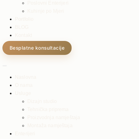
Poslovni Enterijeri
Kuhinje po Mjeri
Portfolio
BLOG
Kontakt
Besplatne konsultacije
Naslovna
O nama
Usluge
Dizajn studio
Tehnička priprema
Proizvodnja namještaja
Montaža namještaja
Enterijeri