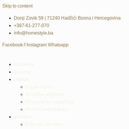
Skip to content
Donji Zovik 59 | 71240 Hadžići Bosna i Hercegovina
+387-61-277-070
info@homestyle.ba
Facebook-f
Instagram
Whatsapp
Naslovna
O nama
Usluge
Dizajn studio
Tehnička priprema
Proizvodnja namještaja
Montaža namještaja
Enterijeri
Enterijeri po mjeri