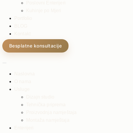
Poslovni Enterijeri
Kuhinje po Mjeri
Portfolio
BLOG
Kontakt
Besplatne konsultacije
Naslovna
O nama
Usluge
Dizajn studio
Tehnička priprema
Proizvodnja namještaja
Montaža namještaja
Enterijeri