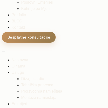
Poslovni Enterijeri
Kuhinje po Mjeri
Portfolio
BLOG
Kontakt
Besplatne konsultacije
Naslovna
O nama
Usluge
Dizajn studio
Tehnička priprema
Proizvodnja namještaja
Montaža namještaja
Enterijeri