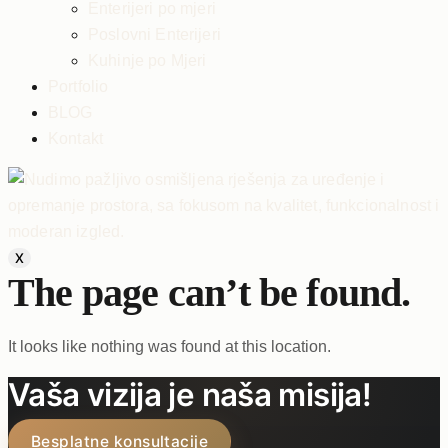
Enterijeri po mjeri
Poslovni Enterijeri
Kuhinje po Mjeri
Portfolio
BLOG
Kontakt
X
The page can’t be found.
It looks like nothing was found at this location.
Vaša vizija je naša misija!
Besplatne konsultacije