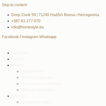
Skip to content
Donji Zovik 59 | 71240 Hadžići Bosna i Hercegovina
+387-61-277-070
info@homestyle.ba
Facebook-f
Instagram
Whatsapp
Naslovna
O nama
Usluge
Dizajn studio
Tehnička priprema
Proizvodnja namještaja
Montaža namještaja
Enterijeri
Enterijeri po mjeri