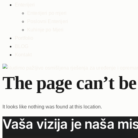
Enterijeri
Enterijeri po mjeri
Poslovni Enterijeri
Kuhinje po Mjeri
Portfolio
BLOG
Kontakt
The page can’t be
It looks like nothing was found at this location.
Vaša vizija je naša mis