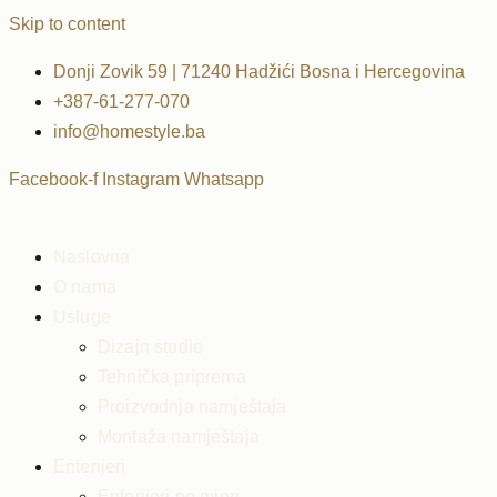
Skip to content
Donji Zovik 59 | 71240 Hadžići Bosna i Hercegovina
+387-61-277-070
info@homestyle.ba
Facebook-f
Instagram
Whatsapp
Naslovna
O nama
Usluge
Dizajn studio
Tehnička priprema
Proizvodnja namještaja
Montaža namještaja
Enterijeri
Enterijeri po mjeri