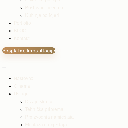
Poslovni Enterijeri
Kuhinje po Mjeri
Portfolio
BLOG
Kontakt
Besplatne konsultacije
Naslovna
O nama
Usluge
Dizajn studio
Tehnička priprema
Proizvodnja namještaja
Montaža namještaja