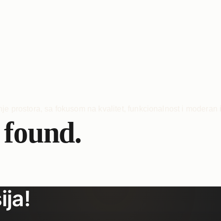
 found.
ija!