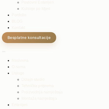
Poslovni Enterijeri
Kuhinje po Mjeri
Portfolio
BLOG
Kontakt
Besplatne konsultacije
Naslovna
O nama
Usluge
Dizajn studio
Tehnička priprema
Proizvodnja namještaja
Montaža namještaja
Enterijeri