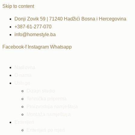
Skip to content
Donji Zovik 59 | 71240 Hadžići Bosna i Hercegovina
+387-61-277-070
info@homestyle.ba
Facebook-f
Instagram
Whatsapp
Naslovna
O nama
Usluge
Dizajn studio
Tehnička priprema
Proizvodnja namještaja
Montaža namještaja
Enterijeri
Enterijeri po mjeri