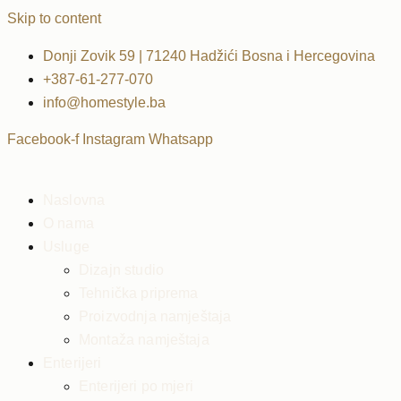
Skip to content
Donji Zovik 59 | 71240 Hadžići Bosna i Hercegovina
+387-61-277-070
info@homestyle.ba
Facebook-f
Instagram
Whatsapp
Naslovna
O nama
Usluge
Dizajn studio
Tehnička priprema
Proizvodnja namještaja
Montaža namještaja
Enterijeri
Enterijeri po mjeri