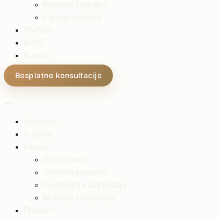
Poslovni Enterijeri
Kuhinje po Mjeri
Portfolio
BLOG
Kontakt
Besplatne konsultacije
Naslovna
O nama
Usluge
Dizajn studio
Tehnička priprema
Proizvodnja namještaja
Montaža namještaja
Enterijeri