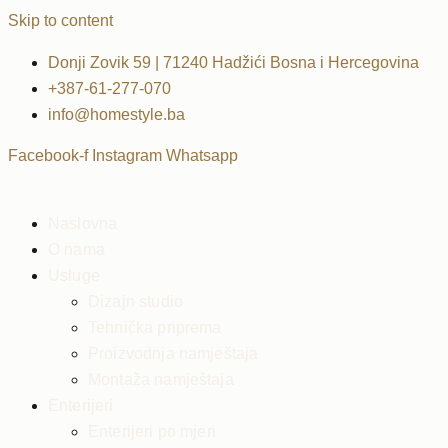
Skip to content
Donji Zovik 59 | 71240 Hadžići Bosna i Hercegovina
+387-61-277-070
info@homestyle.ba
Facebook-f
Instagram
Whatsapp
Naslovna
O nama
Usluge
Dizajn studio
Tehnička priprema
Proizvodnja namještaja
Montaža namještaja
Enterijeri
Enterijeri po mjeri