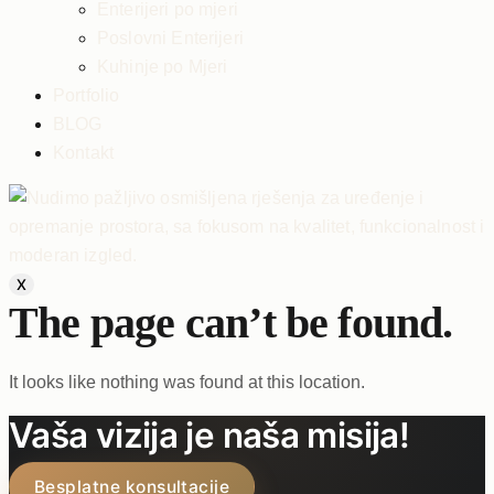
Enterijeri po mjeri
Poslovni Enterijeri
Kuhinje po Mjeri
Portfolio
BLOG
Kontakt
X
The page can’t be found.
It looks like nothing was found at this location.
Vaša vizija je naša misija!
Besplatne konsultacije