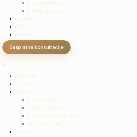
Poslovni Enterijeri
Kuhinje po Mjeri
Portfolio
BLOG
Kontakt
Besplatne konsultacije
Naslovna
O nama
Usluge
Dizajn studio
Tehnička priprema
Proizvodnja namještaja
Montaža namještaja
Enterijeri