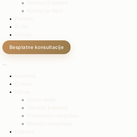
Poslovni Enterijeri
Kuhinje po Mjeri
Portfolio
BLOG
Kontakt
Besplatne konsultacije
Naslovna
O nama
Usluge
Dizajn studio
Tehnička priprema
Proizvodnja namještaja
Montaža namještaja
Enterijeri