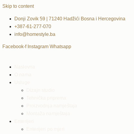
Skip to content
Donji Zovik 59 | 71240 Hadžići Bosna i Hercegovina
+387-61-277-070
info@homestyle.ba
Facebook-f
Instagram
Whatsapp
Naslovna
O nama
Usluge
Dizajn studio
Tehnička priprema
Proizvodnja namještaja
Montaža namještaja
Enterijeri
Enterijeri po mjeri