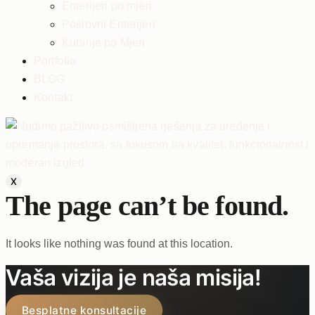
Enterijeri po mjeri
Poslovni Enterijeri
Kuhinje po Mjeri
Portfolio
BLOG
Kontakt
X
The page can’t be found.
It looks like nothing was found at this location.
Vaša vizija je naša misija!
Besplatne konsultacije