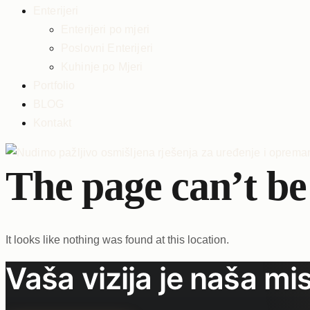
Enterijeri
Enterijeri po mjeri
Poslovni Enterijeri
Kuhinje po Mjeri
Portfolio
BLOG
Kontakt
The page can’t be
It looks like nothing was found at this location.
Vaša vizija je naša mis