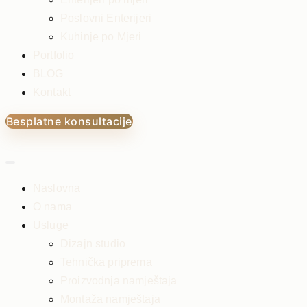
Poslovni Enterijeri
Kuhinje po Mjeri
Portfolio
BLOG
Kontakt
Besplatne konsultacije
Naslovna
O nama
Usluge
Dizajn studio
Tehnička priprema
Proizvodnja namještaja
Montaža namještaja