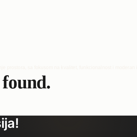
 found.
ija!