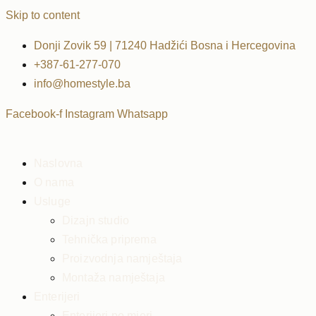
Skip to content
Donji Zovik 59 | 71240 Hadžići Bosna i Hercegovina
+387-61-277-070
info@homestyle.ba
Facebook-f
Instagram
Whatsapp
Naslovna
O nama
Usluge
Dizajn studio
Tehnička priprema
Proizvodnja namještaja
Montaža namještaja
Enterijeri
Enterijeri po mjeri