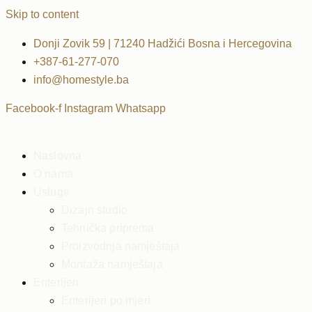
Skip to content
Donji Zovik 59 | 71240 Hadžići Bosna i Hercegovina
+387-61-277-070
info@homestyle.ba
Facebook-f
Instagram
Whatsapp
Naslovna
O nama
Usluge
Dizajn studio
Tehnička priprema
Proizvodnja namještaja
Montaža namještaja
Enterijeri
Enterijeri po mjeri