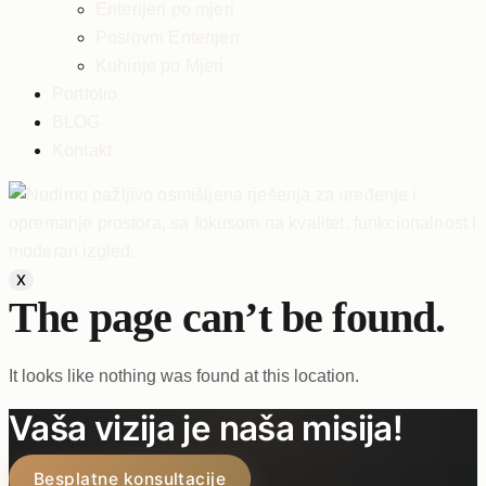
Enterijeri po mjeri
Poslovni Enterijeri
Kuhinje po Mjeri
Portfolio
BLOG
Kontakt
X
The page can’t be found.
It looks like nothing was found at this location.
Vaša vizija je naša misija!
Besplatne konsultacije