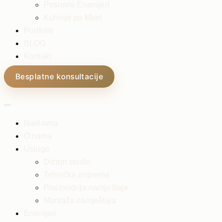
Poslovni Enterijeri
Kuhinje po Mjeri
Portfolio
BLOG
Kontakt
Besplatne konsultacije
Naslovna
O nama
Usluge
Dizajn studio
Tehnička priprema
Proizvodnja namještaja
Montaža namještaja
Enterijeri