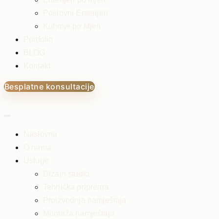
Poslovni Enterijeri
Kuhinje po Mjeri
Portfolio
BLOG
Kontakt
Besplatne konsultacije
Naslovna
O nama
Usluge
Dizajn studio
Tehnička priprema
Proizvodnja namještaja
Montaža namještaja