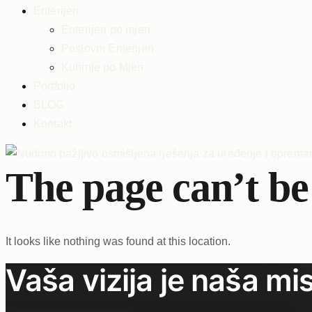
Enterijeri
Enterijeri po mjeri
Poslovni Enterijeri
Kuhinje po Mjeri
Portfolio
BLOG
Kontakt
The page can’t be
It looks like nothing was found at this location.
Vaša vizija je naša mis