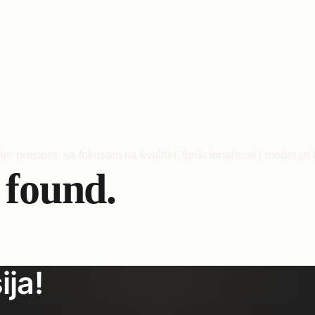
 found.
ija!