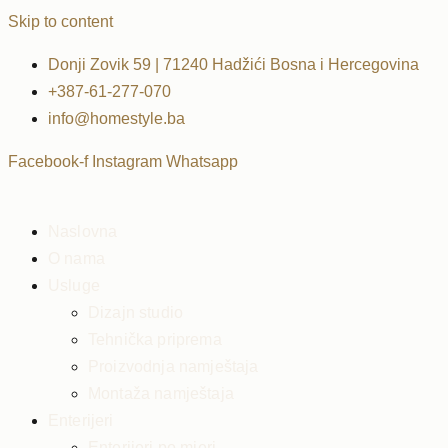
Skip to content
Donji Zovik 59 | 71240 Hadžići Bosna i Hercegovina
+387-61-277-070
info@homestyle.ba
Facebook-f
Instagram
Whatsapp
Naslovna
O nama
Usluge
Dizajn studio
Tehnička priprema
Proizvodnja namještaja
Montaža namještaja
Enterijeri
Enterijeri po mjeri