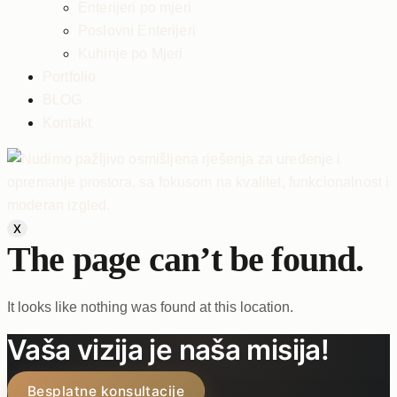
Enterijeri po mjeri
Poslovni Enterijeri
Kuhinje po Mjeri
Portfolio
BLOG
Kontakt
X
The page can’t be found.
It looks like nothing was found at this location.
Vaša vizija je naša misija!
Besplatne konsultacije