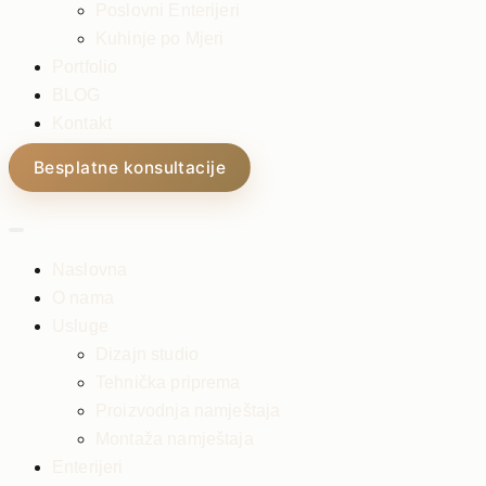
Poslovni Enterijeri
Kuhinje po Mjeri
Portfolio
BLOG
Kontakt
Besplatne konsultacije
Naslovna
O nama
Usluge
Dizajn studio
Tehnička priprema
Proizvodnja namještaja
Montaža namještaja
Enterijeri