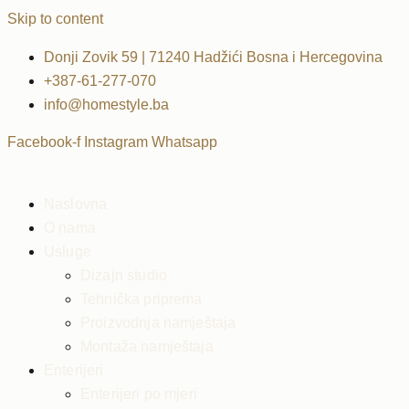
Skip to content
Donji Zovik 59 | 71240 Hadžići Bosna i Hercegovina
+387-61-277-070
info@homestyle.ba
Facebook-f
Instagram
Whatsapp
Naslovna
O nama
Usluge
Dizajn studio
Tehnička priprema
Proizvodnja namještaja
Montaža namještaja
Enterijeri
Enterijeri po mjeri