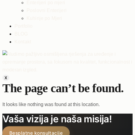
Enterijeri po mjeri
Poslovni Enterijeri
Kuhinje po Mjeri
Portfolio
BLOG
Kontakt
X
The page can’t be found.
It looks like nothing was found at this location.
Vaša vizija je naša misija!
Besplatne konsultacije