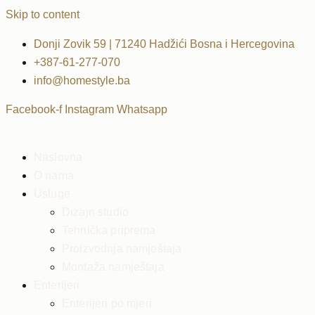
Skip to content
Donji Zovik 59 | 71240 Hadžići Bosna i Hercegovina
+387-61-277-070
info@homestyle.ba
Facebook-f
Instagram
Whatsapp
Naslovna
O nama
Usluge
Dizajn studio
Tehnička priprema
Proizvodnja namještaja
Montaža namještaja
Enterijeri
Enterijeri po mjeri