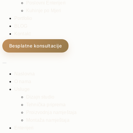
Poslovni Enterijeri
Kuhinje po Mjeri
Portfolio
BLOG
Kontakt
Besplatne konsultacije
Naslovna
O nama
Usluge
Dizajn studio
Tehnička priprema
Proizvodnja namještaja
Montaža namještaja
Enterijeri