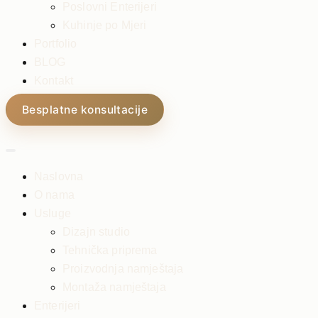
Poslovni Enterijeri
Kuhinje po Mjeri
Portfolio
BLOG
Kontakt
Besplatne konsultacije
Naslovna
O nama
Usluge
Dizajn studio
Tehnička priprema
Proizvodnja namještaja
Montaža namještaja
Enterijeri