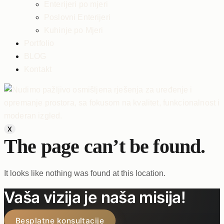
Enterijeri po mjeri
Poslovni Enterijeri
Kuhinje po Mjeri
Portfolio
BLOG
Kontakt
X
The page can’t be found.
It looks like nothing was found at this location.
Vaša vizija je naša misija!
Besplatne konsultacije