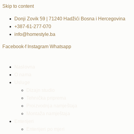
Skip to content
Donji Zovik 59 | 71240 Hadžići Bosna i Hercegovina
+387-61-277-070
info@homestyle.ba
Facebook-f
Instagram
Whatsapp
Naslovna
O nama
Usluge
Dizajn studio
Tehnička priprema
Proizvodnja namještaja
Montaža namještaja
Enterijeri
Enterijeri po mjeri