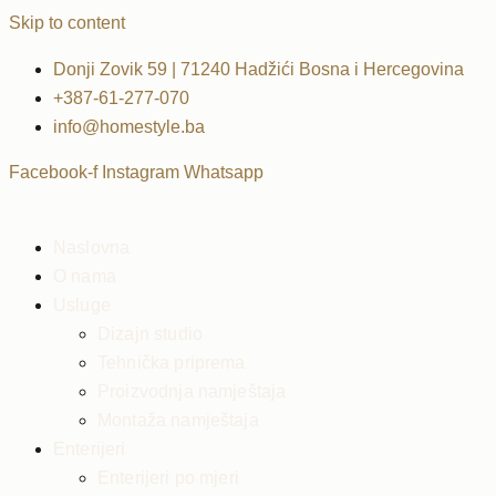
Skip to content
Donji Zovik 59 | 71240 Hadžići Bosna i Hercegovina
+387-61-277-070
info@homestyle.ba
Facebook-f
Instagram
Whatsapp
Naslovna
O nama
Usluge
Dizajn studio
Tehnička priprema
Proizvodnja namještaja
Montaža namještaja
Enterijeri
Enterijeri po mjeri