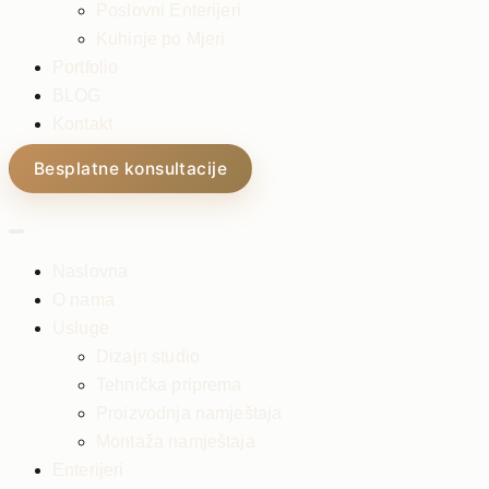
Poslovni Enterijeri
Kuhinje po Mjeri
Portfolio
BLOG
Kontakt
Besplatne konsultacije
Naslovna
O nama
Usluge
Dizajn studio
Tehnička priprema
Proizvodnja namještaja
Montaža namještaja
Enterijeri