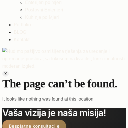
Enterijeri po mjeri
Poslovni Enterijeri
Kuhinje po Mjeri
Portfolio
BLOG
Kontakt
X
The page can’t be found.
It looks like nothing was found at this location.
Vaša vizija je naša misija!
Besplatne konsultacije