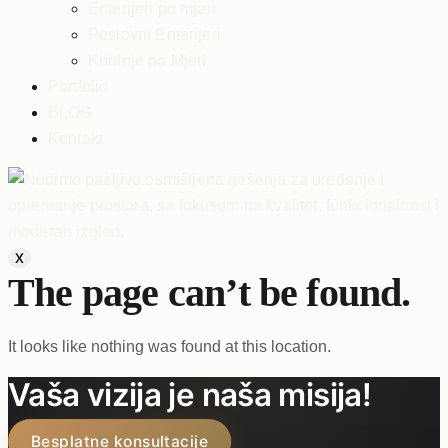
Enterijeri po mjeri
Poslovni Enterijeri
Kuhinje po Mjeri
Portfolio
BLOG
Kontakt
X
The page can’t be found.
It looks like nothing was found at this location.
Vaša vizija je naša misija!
Besplatne konsultacije