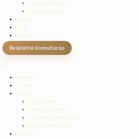
Poslovni Enterijeri
Kuhinje po Mjeri
Portfolio
BLOG
Kontakt
Besplatne konsultacije
Naslovna
O nama
Usluge
Dizajn studio
Tehnička priprema
Proizvodnja namještaja
Montaža namještaja
Enterijeri