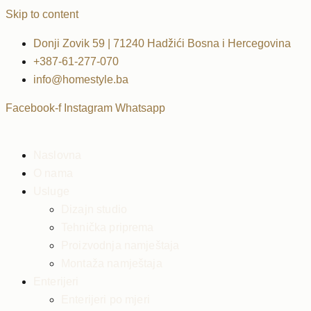
Skip to content
Donji Zovik 59 | 71240 Hadžići Bosna i Hercegovina
+387-61-277-070
info@homestyle.ba
Facebook-f
Instagram
Whatsapp
Naslovna
O nama
Usluge
Dizajn studio
Tehnička priprema
Proizvodnja namještaja
Montaža namještaja
Enterijeri
Enterijeri po mjeri