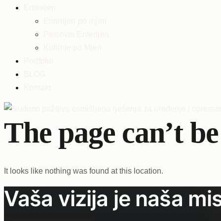
Enterijeri
Enterijeri po mjeri
Poslovni Enterijeri
Kuhinje po Mjeri
Portfolio
BLOG
Kontakt
The page can’t be
It looks like nothing was found at this location.
Vaša vizija je naša mis