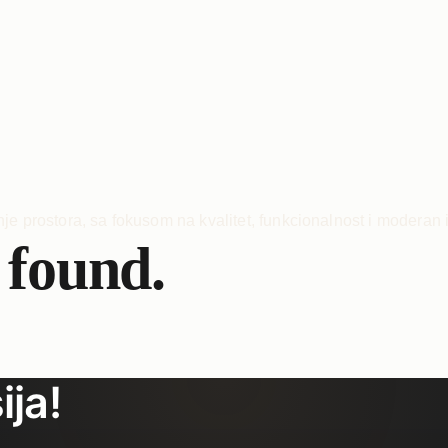
 found.
ija!