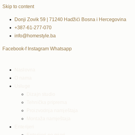
Skip to content
Donji Zovik 59 | 71240 Hadžići Bosna i Hercegovina
+387-61-277-070
info@homestyle.ba
Facebook-f
Instagram
Whatsapp
Naslovna
O nama
Usluge
Dizajn studio
Tehnička priprema
Proizvodnja namještaja
Montaža namještaja
Enterijeri
Enterijeri po mjeri