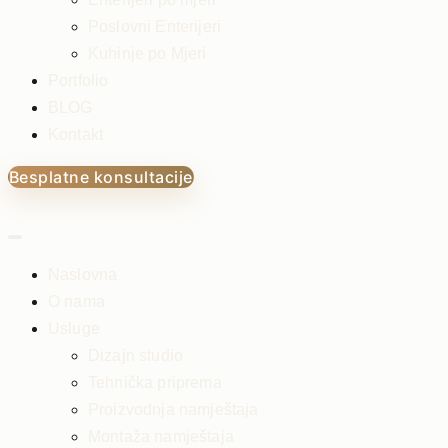
Poslovni Enterijeri
Kuhinje po Mjeri
Portfolio
BLOG
Kontakt
Besplatne konsultacije
Naslovna
O nama
Usluge
Dizajn studio
Tehnička priprema
Proizvodnja namještaja
Montaža namještaja