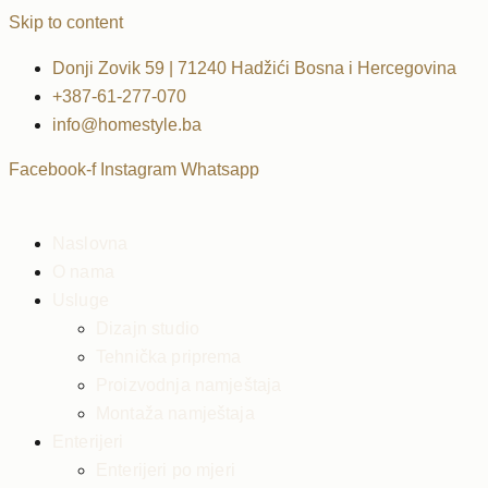
Skip to content
Donji Zovik 59 | 71240 Hadžići Bosna i Hercegovina
+387-61-277-070
info@homestyle.ba
Facebook-f
Instagram
Whatsapp
Naslovna
O nama
Usluge
Dizajn studio
Tehnička priprema
Proizvodnja namještaja
Montaža namještaja
Enterijeri
Enterijeri po mjeri