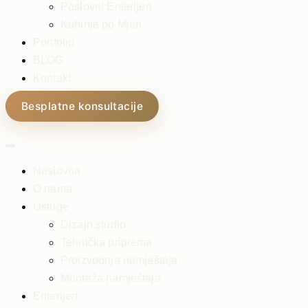
Poslovni Enterijeri
Kuhinje po Mjeri
Portfolio
BLOG
Kontakt
Besplatne konsultacije
Naslovna
O nama
Usluge
Dizajn studio
Tehnička priprema
Proizvodnja namještaja
Montaža namještaja
Enterijeri