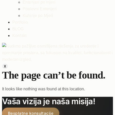
Enterijeri po mjeri
Poslovni Enterijeri
Kuhinje po Mjeri
Portfolio
BLOG
Kontakt
X
The page can’t be found.
It looks like nothing was found at this location.
Vaša vizija je naša misija!
Besplatne konsultacije