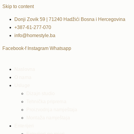
Skip to content
Donji Zovik 59 | 71240 Hadžići Bosna i Hercegovina
+387-61-277-070
info@homestyle.ba
Facebook-f
Instagram
Whatsapp
Naslovna
O nama
Usluge
Dizajn studio
Tehnička priprema
Proizvodnja namještaja
Montaža namještaja
Enterijeri
Enterijeri po mjeri