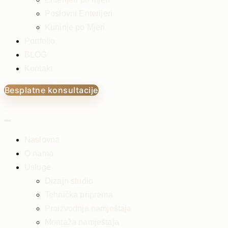
Poslovni Enterijeri
Kuhinje po Mjeri
Portfolio
BLOG
Kontakt
Besplatne konsultacije
Naslovna
O nama
Usluge
Dizajn studio
Tehnička priprema
Proizvodnja namještaja
Montaža namještaja