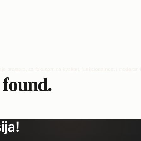
 found.
ija!