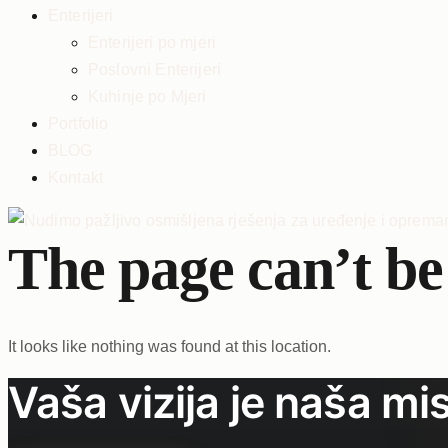
Enterijeri
Enterijeri po mjeri
Poslovni Enterijeri
Kuhinje po Mjeri
Portfolio
BLOG
Kontakt
The page can’t be
It looks like nothing was found at this location.
Vaša vizija je naša mis