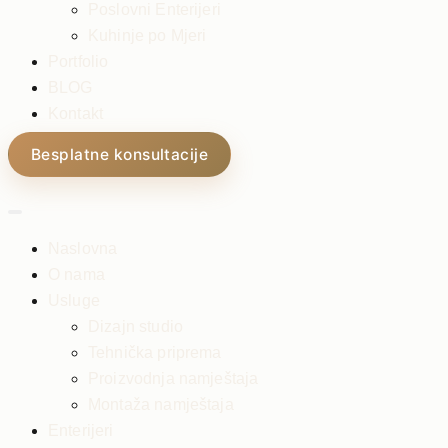
Poslovni Enterijeri
Kuhinje po Mjeri
Portfolio
BLOG
Kontakt
Besplatne konsultacije
Naslovna
O nama
Usluge
Dizajn studio
Tehnička priprema
Proizvodnja namještaja
Montaža namještaja
Enterijeri