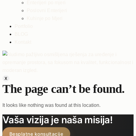
Enterijeri po mjeri
Poslovni Enterijeri
Kuhinje po Mjeri
Portfolio
BLOG
Kontakt
X
The page can’t be found.
It looks like nothing was found at this location.
Vaša vizija je naša misija!
Besplatne konsultacije