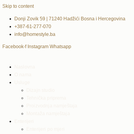
Skip to content
Donji Zovik 59 | 71240 Hadžići Bosna i Hercegovina
+387-61-277-070
info@homestyle.ba
Facebook-f
Instagram
Whatsapp
Naslovna
O nama
Usluge
Dizajn studio
Tehnička priprema
Proizvodnja namještaja
Montaža namještaja
Enterijeri
Enterijeri po mjeri