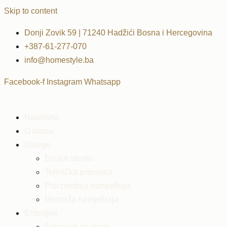
Skip to content
Donji Zovik 59 | 71240 Hadžići Bosna i Hercegovina
+387-61-277-070
info@homestyle.ba
Facebook-f
Instagram
Whatsapp
Naslovna
O nama
Usluge
Dizajn studio
Tehnička priprema
Proizvodnja namještaja
Montaža namještaja
Enterijeri
Enterijeri po mjeri