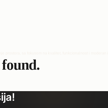
 found.
ija!