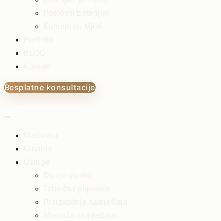
Poslovni Enterijeri
Kuhinje po Mjeri
Portfolio
BLOG
Kontakt
Besplatne konsultacije
Naslovna
O nama
Usluge
Dizajn studio
Tehnička priprema
Proizvodnja namještaja
Montaža namještaja