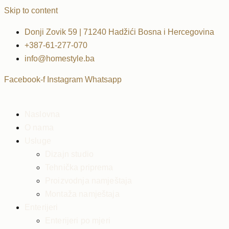
Skip to content
Donji Zovik 59 | 71240 Hadžići Bosna i Hercegovina
+387-61-277-070
info@homestyle.ba
Facebook-f
Instagram
Whatsapp
Naslovna
O nama
Usluge
Dizajn studio
Tehnička priprema
Proizvodnja namještaja
Montaža namještaja
Enterijeri
Enterijeri po mjeri