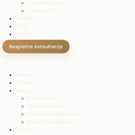
Poslovni Enterijeri
Kuhinje po Mjeri
Portfolio
BLOG
Kontakt
Besplatne konsultacije
Naslovna
O nama
Usluge
Dizajn studio
Tehnička priprema
Proizvodnja namještaja
Montaža namještaja
Enterijeri