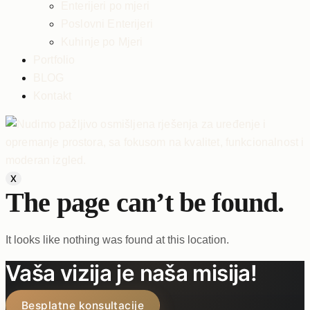
Enterijeri po mjeri
Poslovni Enterijeri
Kuhinje po Mjeri
Portfolio
BLOG
Kontakt
X
The page can’t be found.
It looks like nothing was found at this location.
Vaša vizija je naša misija!
Besplatne konsultacije