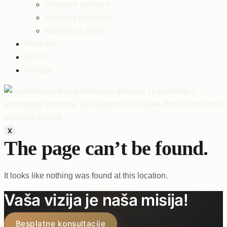
Enterijeri po mjeri
Poslovni Enterijeri
Kuhinje po Mjeri
Portfolio
BLOG
Kontakt
X
The page can’t be found.
It looks like nothing was found at this location.
Vaša vizija je naša misija!
Besplatne konsultacije