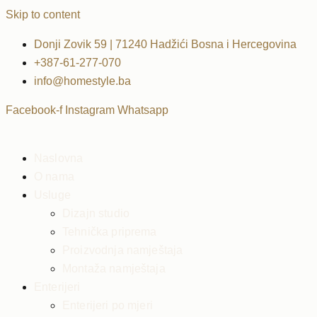
Skip to content
Donji Zovik 59 | 71240 Hadžići Bosna i Hercegovina
+387-61-277-070
info@homestyle.ba
Facebook-f
Instagram
Whatsapp
Naslovna
O nama
Usluge
Dizajn studio
Tehnička priprema
Proizvodnja namještaja
Montaža namještaja
Enterijeri
Enterijeri po mjeri