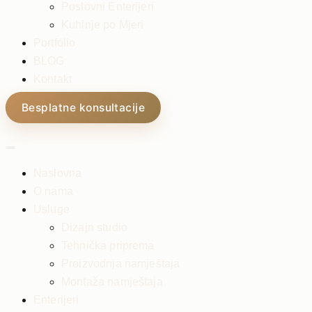
Poslovni Enterijeri
Kuhinje po Mjeri
Portfolio
BLOG
Kontakt
Besplatne konsultacije
Naslovna
O nama
Usluge
Dizajn studio
Tehnička priprema
Proizvodnja namještaja
Montaža namještaja
Enterijeri