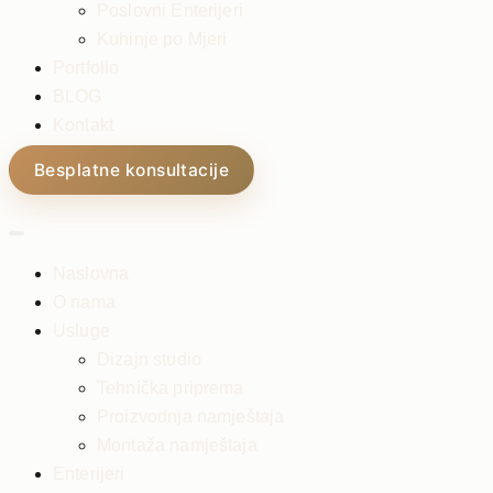
Poslovni Enterijeri
Kuhinje po Mjeri
Portfolio
BLOG
Kontakt
Besplatne konsultacije
Naslovna
O nama
Usluge
Dizajn studio
Tehnička priprema
Proizvodnja namještaja
Montaža namještaja
Enterijeri