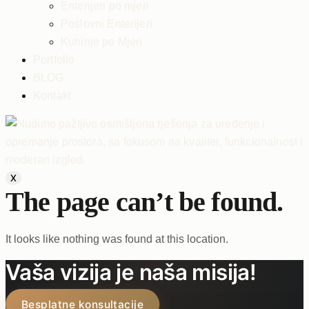
Enterijeri po mjeri
Poslovni Enterijeri
Kuhinje po Mjeri
Portfolio
BLOG
Kontakt
X
The page can’t be found.
It looks like nothing was found at this location.
Vaša vizija je naša misija!
Besplatne konsultacije