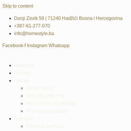
Skip to content
Donji Zovik 59 | 71240 Hadžići Bosna i Hercegovina
+387-61-277-070
info@homestyle.ba
Facebook-f
Instagram
Whatsapp
Naslovna
O nama
Usluge
Dizajn studio
Tehnička priprema
Proizvodnja namještaja
Montaža namještaja
Enterijeri
Enterijeri po mjeri