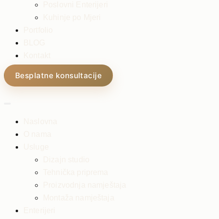
Poslovni Enterijeri
Kuhinje po Mjeri
Portfolio
BLOG
Kontakt
Besplatne konsultacije
Naslovna
O nama
Usluge
Dizajn studio
Tehnička priprema
Proizvodnja namještaja
Montaža namještaja
Enterijeri