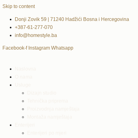
Skip to content
Donji Zovik 59 | 71240 Hadžići Bosna i Hercegovina
+387-61-277-070
info@homestyle.ba
Facebook-f
Instagram
Whatsapp
Naslovna
O nama
Usluge
Dizajn studio
Tehnička priprema
Proizvodnja namještaja
Montaža namještaja
Enterijeri
Enterijeri po mjeri