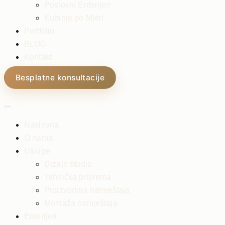
Poslovni Enterijeri
Kuhinje po Mjeri
Portfolio
BLOG
Kontakt
Besplatne konsultacije
Naslovna
O nama
Usluge
Dizajn studio
Tehnička priprema
Proizvodnja namještaja
Montaža namještaja
Enterijeri