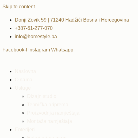
Skip to content
Donji Zovik 59 | 71240 Hadžići Bosna i Hercegovina
+387-61-277-070
info@homestyle.ba
Facebook-f
Instagram
Whatsapp
Naslovna
O nama
Usluge
Dizajn studio
Tehnička priprema
Proizvodnja namještaja
Montaža namještaja
Enterijeri
Enterijeri po mjeri