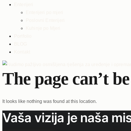
Enterijeri
Enterijeri po mjeri
Poslovni Enterijeri
Kuhinje po Mjeri
Portfolio
BLOG
Kontakt
The page can’t be
It looks like nothing was found at this location.
Vaša vizija je naša mis