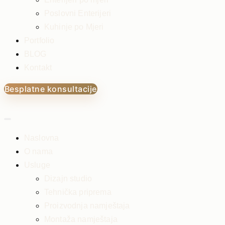
Poslovni Enterijeri
Kuhinje po Mjeri
Portfolio
BLOG
Kontakt
Besplatne konsultacije
Naslovna
O nama
Usluge
Dizajn studio
Tehnička priprema
Proizvodnja namještaja
Montaža namještaja