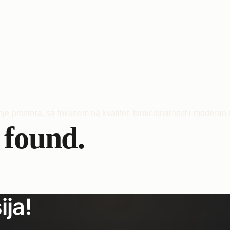
 found.
ija!