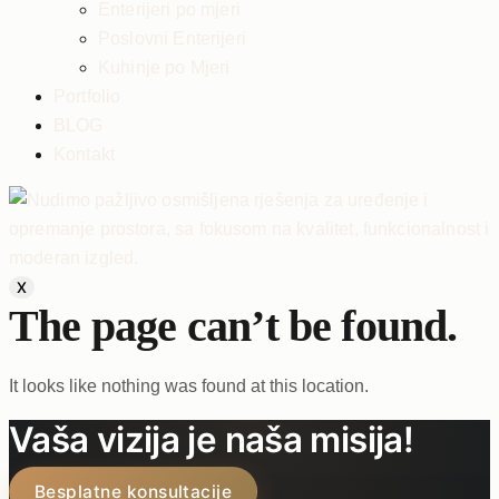
Enterijeri po mjeri
Poslovni Enterijeri
Kuhinje po Mjeri
Portfolio
BLOG
Kontakt
X
The page can’t be found.
It looks like nothing was found at this location.
Vaša vizija je naša misija!
Besplatne konsultacije