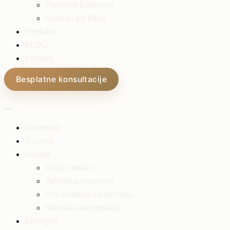
Poslovni Enterijeri
Kuhinje po Mjeri
Portfolio
BLOG
Kontakt
Besplatne konsultacije
Naslovna
O nama
Usluge
Dizajn studio
Tehnička priprema
Proizvodnja namještaja
Montaža namještaja
Enterijeri