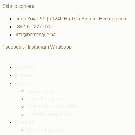
Skip to content
Donji Zovik 59 | 71240 Hadžići Bosna i Hercegovina
+387-61-277-070
info@homestyle.ba
Facebook-f
Instagram
Whatsapp
Naslovna
O nama
Usluge
Dizajn studio
Tehnička priprema
Proizvodnja namještaja
Montaža namještaja
Enterijeri
Enterijeri po mjeri