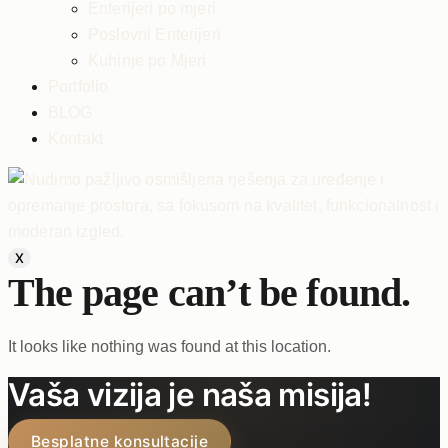
Enterijeri po mjeri
Poslovni Enterijeri
Kuhinje po Mjeri
Portfolio
BLOG
Kontakt
X
The page can’t be found.
It looks like nothing was found at this location.
Vaša vizija je naša misija!
Besplatne konsultacije