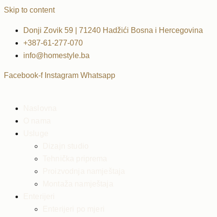
Skip to content
Donji Zovik 59 | 71240 Hadžići Bosna i Hercegovina
+387-61-277-070
info@homestyle.ba
Facebook-f
Instagram
Whatsapp
Naslovna
O nama
Usluge
Dizajn studio
Tehnička priprema
Proizvodnja namještaja
Montaža namještaja
Enterijeri
Enterijeri po mjeri