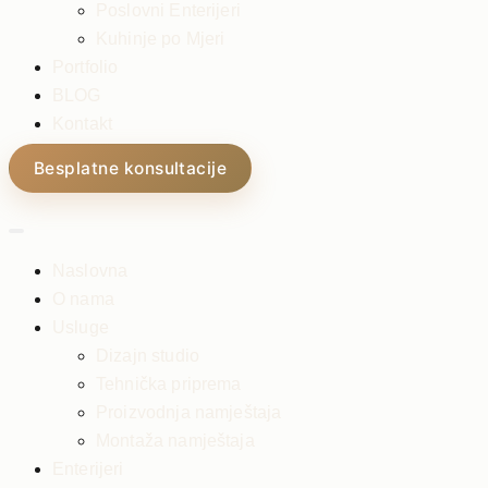
Poslovni Enterijeri
Kuhinje po Mjeri
Portfolio
BLOG
Kontakt
Besplatne konsultacije
Naslovna
O nama
Usluge
Dizajn studio
Tehnička priprema
Proizvodnja namještaja
Montaža namještaja
Enterijeri